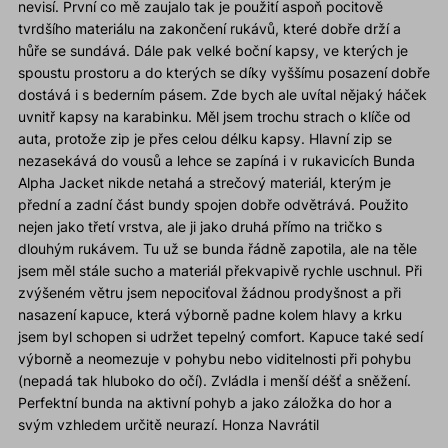
nevisí. První co mě zaujalo tak je použití aspoň pocitově
tvrdšího materiálu na zakončení rukávů, které dobře drží a
hůře se sundává. Dále pak velké boční kapsy, ve kterých je
spoustu prostoru a do kterých se díky vyššímu posazení dobře
dostává i s bederním pásem. Zde bych ale uvítal nějaký háček
uvnitř kapsy na karabinku. Měl jsem trochu strach o klíče od
auta, protože zip je přes celou délku kapsy. Hlavní zip se
nezasekává do vousů a lehce se zapíná i v rukavicích Bunda
Alpha Jacket nikde netahá a strečový materiál, kterým je
přední a zadní část bundy spojen dobře odvětrává. Použito
nejen jako třetí vrstva, ale ji jako druhá přímo na tričko s
dlouhým rukávem. Tu už se bunda řádně zapotila, ale na těle
jsem měl stále sucho a materiál překvapivě rychle uschnul. Při
zvýšeném větru jsem nepociťoval žádnou prodyšnost a při
nasazení kapuce, která výborně padne kolem hlavy a krku
jsem byl schopen si udržet tepelný comfort. Kapuce také sedí
výborně a neomezuje v pohybu nebo viditelnosti při pohybu
(nepadá tak hluboko do očí). Zvládla i menší déšť a sněžení.
Perfektní bunda na aktivní pohyb a jako záložka do hor a
svým vzhledem určitě neurazí. Honza Navrátil