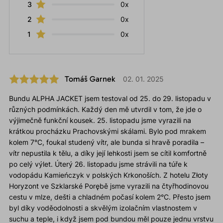
3
0x
2
0x
1
0x
Tomáš Garnek
02. 01. 2025
Bundu ALPHA JACKET jsem testoval od 25. do 29. listopadu v
různých podmínkách. Každý den mě utvrdil v tom, že jde o
výjimečně funkční kousek. 25. listopadu jsme vyrazili na
krátkou procházku Prachovskými skálami. Bylo pod mrakem
kolem 7°C, foukal studený vítr, ale bunda si hravě poradila –
vítr nepustila k tělu, a díky její lehkosti jsem se cítil komfortně
po celý výlet. Úterý 26. listopadu jsme strávili na túře k
vodopádu Kamieńczyk v polských Krkonoších. Z hotelu Złoty
Horyzont ve Szklarské Porębě jsme vyrazili na čtyřhodinovou
cestu v mlze, dešti a chladném počasí kolem 2°C. Přesto jsem
byl díky voděodolnosti a skvělým izolačním vlastnostem v
suchu a teple, i když jsem pod bundou měl pouze jednu vrstvu