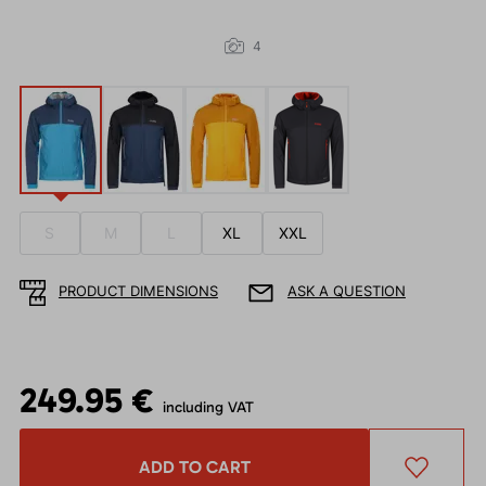
4
S
M
L
XL
XXL
PRODUCT DIMENSIONS
ASK A QUESTION
249.95 €
including VAT
ADD TO CART