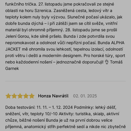
funkčního trička. 27. listopadu jsme pokračovali ze stejné
oblasti na horu Szrenica. Zasněžená cesta, ledový vítr a
teploty kolem nuly byly výzvou. Slunečné počasí ukázalo, jak
dobře bunda dýchá – i při zátěži jsem se cítil svěže, vnitřní
materiál byl ohromně příjemný. 28. listopadu jsme se prošli
Jelení Gorou, kde silně pršelo. Bunda i zde potvrdila svou
nepromokavost a odolnost vůči nepřízni počasí. Bunda ALPHA
JACKET mě ohromila svou lehkostí, tepelnou izolací, odolností
proti větru i dešti a moderním designem. Pro horské túry, sport
nebo každodenní nošení – jednoznačně doporučuji! 👌 Tomáš
Garnek
Honza Navrátil
02. 01. 2025
Doba testování: 11. 11. – 1. 12. 2024 Podmínky: lehký déšť,
sněžení, vítr, teploty 10/-10 Aktivity: turistika, skialp, aktivní
chůze, běžné nošení Bunda je už na první dobrou velice
příjemná, anatomický střih perfektně sedí a nikde nic zbytečně