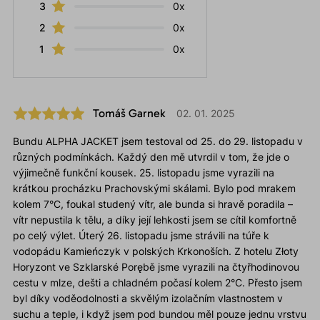
3
0x
2
0x
1
0x
Tomáš Garnek
02. 01. 2025
Bundu ALPHA JACKET jsem testoval od 25. do 29. listopadu v
různých podmínkách. Každý den mě utvrdil v tom, že jde o
výjimečně funkční kousek. 25. listopadu jsme vyrazili na
krátkou procházku Prachovskými skálami. Bylo pod mrakem
kolem 7°C, foukal studený vítr, ale bunda si hravě poradila –
vítr nepustila k tělu, a díky její lehkosti jsem se cítil komfortně
po celý výlet. Úterý 26. listopadu jsme strávili na túře k
vodopádu Kamieńczyk v polských Krkonoších. Z hotelu Złoty
Horyzont ve Szklarské Porębě jsme vyrazili na čtyřhodinovou
cestu v mlze, dešti a chladném počasí kolem 2°C. Přesto jsem
byl díky voděodolnosti a skvělým izolačním vlastnostem v
suchu a teple, i když jsem pod bundou měl pouze jednu vrstvu