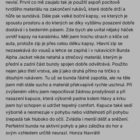
nevisí. První co mě zaujalo tak je použití aspoň pocitově
tvrdšího materiálu na zakončení rukávů, které dobře drží a
hůře se sundává. Dále pak velké boční kapsy, ve kterých je
spoustu prostoru a do kterých se díky vyššímu posazení dobře
dostává i s bederním pásem. Zde bych ale uvítal nějaký háček
uvnitř kapsy na karabinku. Měl jsem trochu strach o klíče od
auta, protože zip je přes celou délku kapsy. Hlavní zip se
nezasekává do vousů a lehce se zapíná i v rukavicích Bunda
Alpha Jacket nikde netahá a strečový materiál, kterým je
přední a zadní část bundy spojen dobře odvětrává. Použito
nejen jako třetí vrstva, ale ji jako druhá přímo na tričko s
dlouhým rukávem. Tu už se bunda řádně zapotila, ale na těle
jsem měl stále sucho a materiál překvapivě rychle uschnul. Při
zvýšeném větru jsem nepociťoval žádnou prodyšnost a při
nasazení kapuce, která výborně padne kolem hlavy a krku
jsem byl schopen si udržet tepelný comfort. Kapuce také sedí
výborně a neomezuje v pohybu nebo viditelnosti při pohybu
(nepadá tak hluboko do očí). Zvládla i menší déšť a sněžení.
Perfektní bunda na aktivní pohyb a jako záložka do hor a
svým vzhledem určitě neurazí. Honza Navrátil