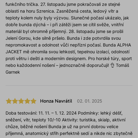
funkčního trička. 27. listopadu jsme pokračovali ze stejné
oblasti na horu Szrenica. Zasněžená cesta, ledový vítr a
teploty kolem nuly byly výzvou. Slunečné počasí ukázalo, jak
dobře bunda dýchá – i při zátěži jsem se cítil svěže, vnitřní
materiál byl ohromně příjemný. 28. listopadu jsme se prošli
Jelení Gorou, kde silně pršelo. Bunda i zde potvrdila svou
nepromokavost a odolnost vůči nepřízni počasí. Bunda ALPHA
JACKET mě ohromila svou lehkostí, tepelnou izolací, odolností
proti větru i dešti a moderním designem. Pro horské túry, sport
nebo každodenní nošení – jednoznačně doporučuji! 👌 Tomáš
Garnek
Honza Navrátil
02. 01. 2025
Doba testování: 11. 11. – 1. 12. 2024 Podmínky: lehký déšť,
sněžení, vítr, teploty 10/-10 Aktivity: turistika, skialp, aktivní
chůze, běžné nošení Bunda je už na první dobrou velice
příjemná, anatomický střih perfektně sedí a nikde nic zbytečně