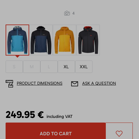
4
S
M
L
XL
XXL
PRODUCT DIMENSIONS
ASK A QUESTION
249.95 €
including VAT
ADD TO CART