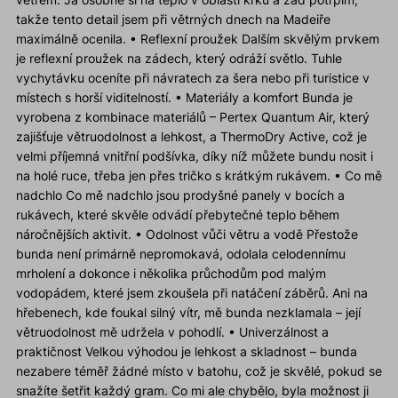
takže tento detail jsem při větrných dnech na Madeiře
maximálně ocenila. • Reflexní proužek Dalším skvělým prvkem
je reflexní proužek na zádech, který odráží světlo. Tuhle
vychytávku oceníte při návratech za šera nebo při turistice v
místech s horší viditelností. • Materiály a komfort Bunda je
vyrobena z kombinace materiálů – Pertex Quantum Air, který
zajišťuje větruodolnost a lehkost, a ThermoDry Active, což je
velmi příjemná vnitřní podšívka, díky níž můžete bundu nosit i
na holé ruce, třeba jen přes tričko s krátkým rukávem. • Co mě
nadchlo Co mě nadchlo jsou prodyšné panely v bocích a
rukávech, které skvěle odvádí přebytečné teplo během
náročnějších aktivit. • Odolnost vůči větru a vodě Přestože
bunda není primárně nepromokavá, odolala celodennímu
mrholení a dokonce i několika průchodům pod malým
vodopádem, které jsem zkoušela při natáčení záběrů. Ani na
hřebenech, kde foukal silný vítr, mě bunda nezklamala – její
větruodolnost mě udržela v pohodlí. • Univerzálnost a
praktičnost Velkou výhodou je lehkost a skladnost – bunda
nezabere téměř žádné místo v batohu, což je skvělé, pokud se
snažíte šetřit každý gram. Co mi ale chybělo, byla možnost ji