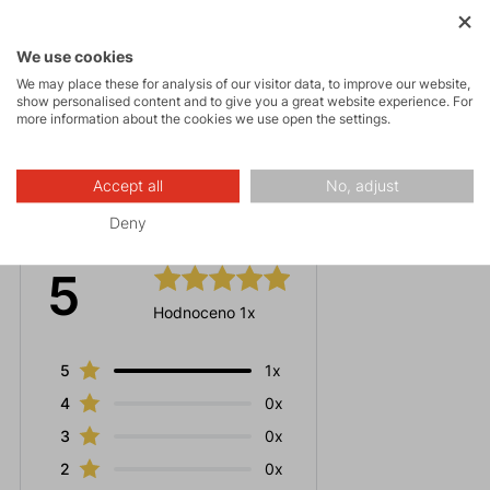
Parameters
We use cookies
Maintenance
We may place these for analysis of our visitor data, to improve our website,
show personalised content and to give you a great website experience. For
more information about the cookies we use open the settings.
Accept all
No, adjust
Ratings
Deny
5
Hodnoceno 1x
5
1x
4
0x
3
0x
2
0x