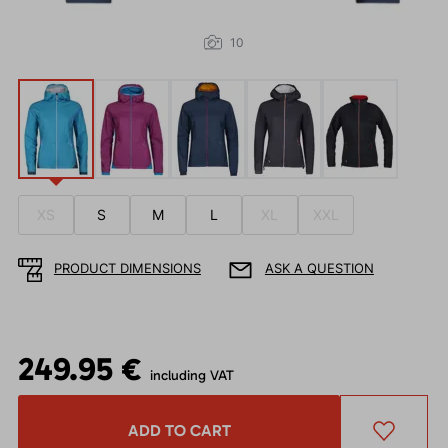
10
XS
S
M
L
XL
XXL
PRODUCT DIMENSIONS
ASK A QUESTION
249.95 €
including VAT
ADD TO CART