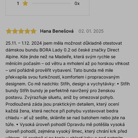
1
0x
Hana Benešová
02. 01. 2025
25.11. – 1.12. 2024 jsem měla možnost důkladně otestovat
dámskou bundu BORA Lady 0.2 od české značky Direct
Alpine. Kde jinde než na Madeiře, která svým rychle se
měnícím počasím – od větru a mrholení až po horskou vlhkost
– umí pořádně prověřit vybavení. Tato bunda mě mile
překvapila svou funkčností, komfortem i propracovaným
designem. Co mě nadchlo: Střih, design a vychytávky: • Střih
bundy Střih bundy je perfektně navržený pro ženskou
postavu. Zvýrazňuje siluetu, aniž by omezoval pohyb.
Prodloužená záda jsou praktickým detailem, který ocení
každá žena, která nechce při pohybu vystavovat bedra
chladu – ať už sedíte, skláníte se nad batohem nebo jste na
túře. • Vysoká úroveň pohodlí Opravdu mě potěšila vysoká
úroveň pohodlí, zejména vysoký límec, který chrání krk před
větrem. Já osobně si na teplo v oblasti krku a zad potrpím,