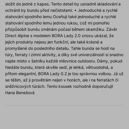
složit do jedné z kapes. Tento detail by usnadnil skladování a
ochránil by bundu před nečistotami. • Jednoduché a rychlé
stahování spodního lemu Oceňuji také jednoduché a rychlé
stahování spodního lemu jednou rukou, což mi pomohlo
přizpůsobit bundu změnám počasí během okamžiku. Závěr
Direct Alpine s modelem BORA Lady 2.0 znovu ukázal, že
jejich produkty nejsou jen funkční, ale také krásné a
promyšlené do posledního detailu. Tahle bunda se hodí na
túry, ferraty i zimní aktivity, a díky své univerzálnosti si snadno
najde místo v šatníku každé milovnice outdooru. Dámy, pokud
hledáte bundu, která skvěle sedí, je lehká, větruodolná, a
přitom elegantní, BORA Lady 0.2 je tou správnou volbou. Já už
se těším, až ji provětrám nejen v horách, ale i na ferratách či
sněžnicových túrách. Tento kousek rozhodně doporučuji!
Hana Benešová