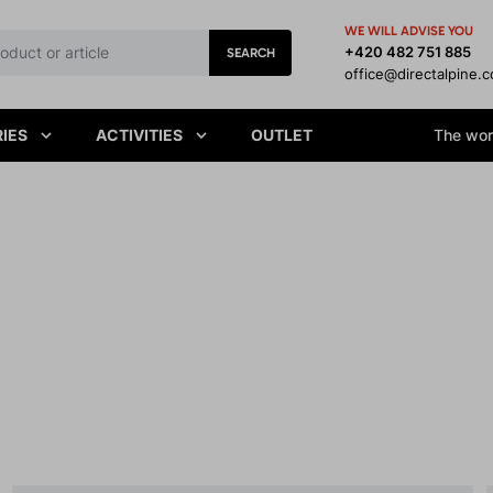
WE WILL ADVISE YOU
+420 482 751 885
SEARCH
office@directalpine.
IES
ACTIVITIES
OUTLET
The worl