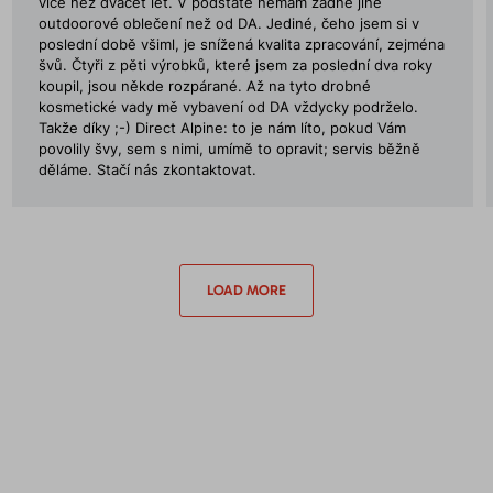
více než dvacet let. V podstatě nemám žádné jiné
outdoorové oblečení než od DA. Jediné, čeho jsem si v
poslední době všiml, je snížená kvalita zpracování, zejména
švů. Čtyři z pěti výrobků, které jsem za poslední dva roky
koupil, jsou někde rozpárané. Až na tyto drobné
kosmetické vady mě vybavení od DA vždycky podrželo.
Takže díky ;-) Direct Alpine: to je nám líto, pokud Vám
povolily švy, sem s nimi, umímě to opravit; servis běžně
děláme. Stačí nás zkontaktovat.
LOAD MORE