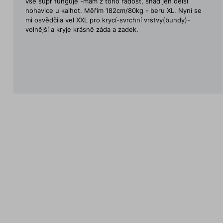
vše supr funguje -mám z toho radost, snad jen delší
nohavice u kalhot. Měřím 182cm/80kg - beru XL. Nyní se
mi osvědčila vel XXL pro krycí-svrchní vrstvy(bundy)-
volnější a kryje krásně záda a zadek.