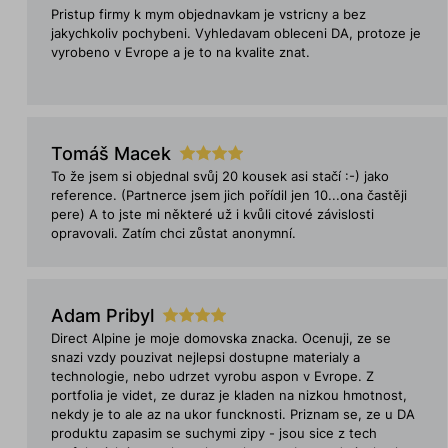
Pristup firmy k mym objednavkam je vstricny a bez
jakychkoliv pochybeni. Vyhledavam obleceni DA, protoze je
vyrobeno v Evrope a je to na kvalite znat.
Tomáš Macek
To že jsem si objednal svůj 20 kousek asi stačí :-) jako
reference. (Partnerce jsem jich pořídil jen 10...ona častěji
pere) A to jste mi některé už i kvůli citové závislosti
opravovali. Zatím chci zůstat anonymní.
Adam Pribyl
Direct Alpine je moje domovska znacka. Ocenuji, ze se
snazi vzdy pouzivat nejlepsi dostupne materialy a
technologie, nebo udrzet vyrobu aspon v Evrope. Z
portfolia je videt, ze duraz je kladen na nizkou hmotnost,
nekdy je to ale az na ukor funcknosti. Priznam se, ze u DA
produktu zapasim se suchymi zipy - jsou sice z tech