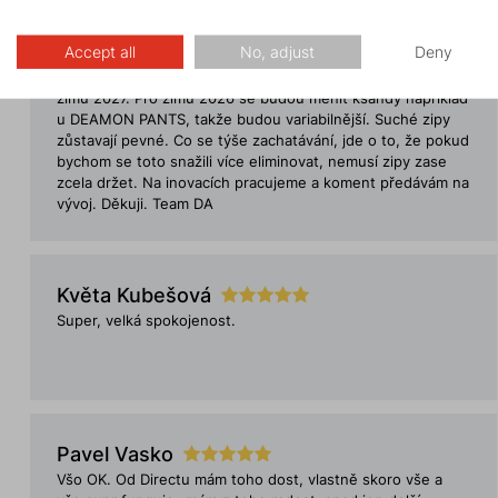
nebo tak neco. DA: Děkuji za hodnocení samotného webu.
Vaše poznámky projednám s tvůrci a třeba najdeme nějaké
Accept all
No, adjust
Deny
řešení alespoň části Vašich nápadů na zlepšení. Co se týče
kšand, Couloir plus se budpu inovovat pravděpodobně pro
zimu 2027. Pro zimu 2026 se budou měnit kšandy například
u DEAMON PANTS, takže budou variabilnější. Suché zipy
zůstavají pevné. Co se týše zachatávání, jde o to, že pokud
bychom se toto snažili více eliminovat, nemusí zipy zase
zcela držet. Na inovacích pracujeme a koment předávám na
vývoj. Děkuji. Team DA
Květa Kubešová
Super, velká spokojenost.
Pavel Vasko
Všo OK. Od Directu mám toho dost, vlastně skoro vše a