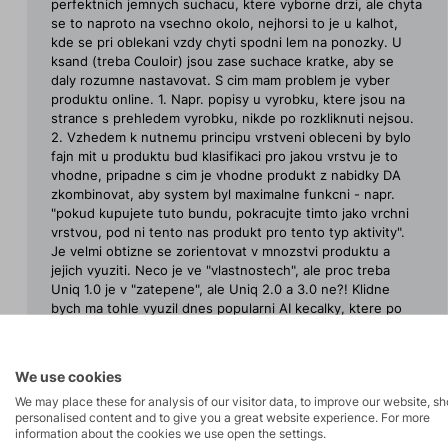
perfektnich jemnych suchacu, ktere vyborne drzi, ale chyta
se to naproto na vsechno okolo, nejhorsi to je u kalhot,
kde se pri oblekani vzdy chyti spodni lem na ponozky. U
ksand (treba Couloir) jsou zase suchace kratke, aby se
daly rozumne nastavovat. S cim mam problem je vyber
produktu online. 1. Napr. popisy u vyrobku, ktere jsou na
strance s prehledem vyrobku, nikde po rozkliknuti nejsou.
2. Vzhedem k nutnemu principu vrstveni obleceni by bylo
fajn mit u produktu bud klasifikaci pro jakou vrstvu je to
vhodne, pripadne s cim je vhodne produkt z nabidky DA
zkombinovat, aby system byl maximalne funkcni - napr.
"pokud kupujete tuto bundu, pokracujte timto jako vrchni
vrstvou, pod ni tento nas produkt pro tento typ aktivity".
Je velmi obtizne se zorientovat v mnozstvi produktu a
jejich vyuziti. Neco je ve "vlastnostech", ale proc treba
Uniq 1.0 je v "zatepene", ale Uniq 2.0 a 3.0 ne?! Klidne
bych ma tohle vyuzil dnes popularni AI kecalky, ktere po
nakrmeni daty eshopu delaji presne tohle. 3. Drobnym
nedostatkem eshopu je, ze preklikavani mezi barevnymi
variantami je jina stranka, takze pokud proklikate varianty,
We use cookies
tak vas "zpet" neprenese na seznam vyrobku, ale na
We may place these for analysis of our visitor data, to improve our website, s
predchozi barvu/variantu produktu. 4. Videl jsem vsechny
personalised content and to give you a great website experience. For more
spoty DA na YT pro 2025 - jsou pekne, kratke, ale mohly u
information about the cookies we use open the settings.
nich byt v popisu odkazy na to, co ty lidi maj na sobe...