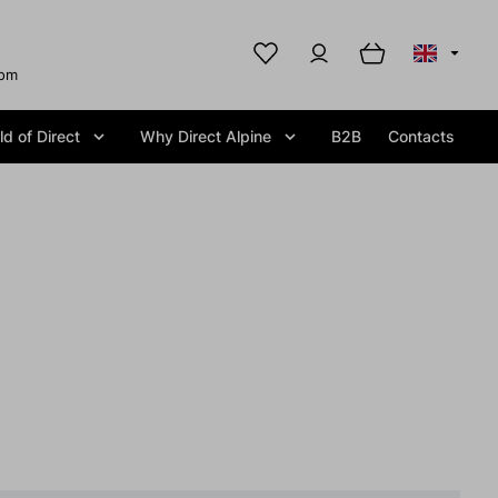
com
d of Direct
Why Direct Alpine
B2B
Contacts