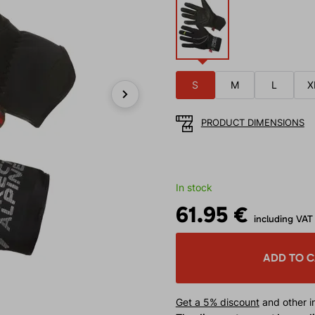
S
M
L
X
Next
PRODUCT DIMENSIONS
In stock
61.95 €
including VAT
ADD TO 
Get a 5% discount
and other in