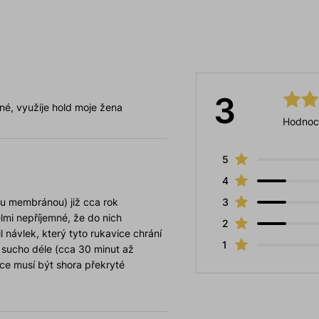
3
sné, využije hold moje žena
Hodnoc
5
4
ou membránou) již cca rok
3
elmi nepříjemné, že do nich
2
návlek, který tyto rukavice chrání
1
u sucho déle (cca 30 minut až
ce musí být shora překryté