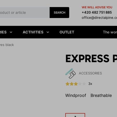
WE WILL ADVISE YOU
+420 482 751 885
SEARCH
office@directalpine.
IES
ACTIVITIES
OUTLET
The worl
es black
EXPRESS P
ACCESSORIES
3x
Windproof
Breathable