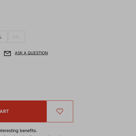
L
XXL
ASK A QUESTION
CART
teresting benefits.