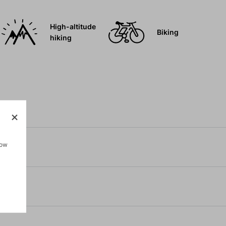
High-altitude
Biking
hiking
how