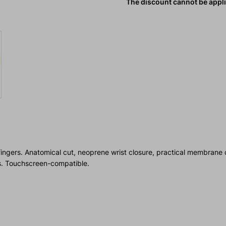
The discount cannot be appl
 fingers. Anatomical cut, neoprene wrist closure, practical membrane 
ts. Touchscreen-compatible.