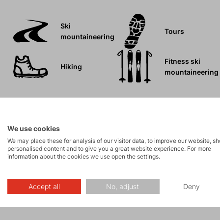
Ski
Tours
mountaineering
Fitness ski
Hiking
mountaineering
We use cookies
Parameters
We may place these for analysis of our visitor data, to improve our website, s
personalised content and to give you a great website experience. For more
information about the cookies we use open the settings.
Maintenance
Accept all
No, adjust
Deny