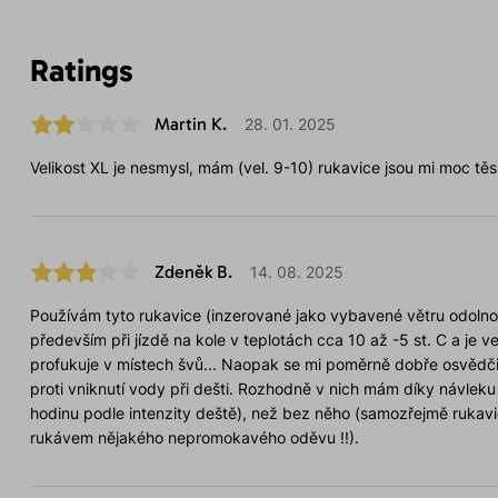
Ratings
Martin K.
28. 01. 2025
Velikost XL je nesmysl, mám (vel. 9-10) rukavice jsou mi moc tě
Zdeněk B.
14. 08. 2025
Používám tyto rukavice (inzerované jako vybavené větru odoln
především při jízdě na kole v teplotách cca 10 až -5 st. C a je v
profukuje v místech švů... Naopak se mi poměrně dobře osvědčil 
proti vniknutí vody při dešti. Rozhodně v nich mám díky návlek
hodinu podle intenzity deště), než bez něho (samozřejmě rukavi
rukávem nějakého nepromokavého oděvu !!).