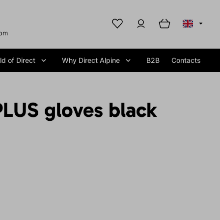
com
d of Direct
Why Direct Alpine
B2B
Contacts
LUS gloves black