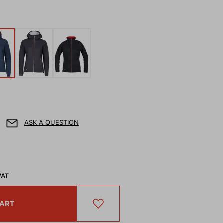
ASK A QUESTION
VAT
CART