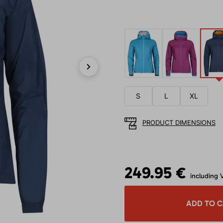
Next
S
L
XL
PRODUCT DIMENSIONS
249.95 €
including 
ADD TO 