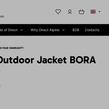
com
d of Direct
Why Direct Alpine
B2B
Contacts
3-YEAR WARRANTY
utdoor Jacket BORA
y
S