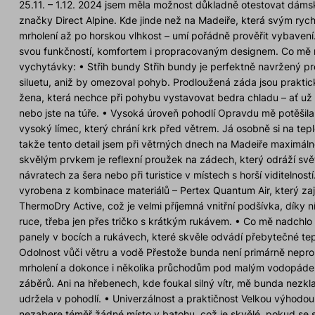
25.11. – 1.12. 2024 jsem měla možnost důkladně otestovat dá
značky Direct Alpine. Kde jinde než na Madeiře, která svým ryc
mrholení až po horskou vlhkost – umí pořádně prověřit vybavení
svou funkčností, komfortem i propracovaným designem. Co mě na
vychytávky: • Střih bundy Střih bundy je perfektně navržený p
siluetu, aniž by omezoval pohyb. Prodloužená záda jsou prakti
žena, která nechce při pohybu vystavovat bedra chladu – ať už 
nebo jste na túře. • Vysoká úroveň pohodlí Opravdu mě potěšil
vysoký límec, který chrání krk před větrem. Já osobně si na tepl
takže tento detail jsem při větrných dnech na Madeiře maximálně
skvělým prvkem je reflexní proužek na zádech, který odráží svět
návratech za šera nebo při turistice v místech s horší viditelnost
vyrobena z kombinace materiálů – Pertex Quantum Air, který zaji
ThermoDry Active, což je velmi příjemná vnitřní podšívka, díky n
ruce, třeba jen přes tričko s krátkým rukávem. • Co mě nadchl
panely v bocích a rukávech, které skvěle odvádí přebytečné tep
Odolnost vůči větru a vodě Přestože bunda není primárně nepr
mrholení a dokonce i několika průchodům pod malým vodopádem,
záběrů. Ani na hřebenech, kde foukal silný vítr, mě bunda nezkla
udržela v pohodlí. • Univerzálnost a praktičnost Velkou výhodou
nezabere téměř žádné místo v batohu, což je skvělé, pokud se s