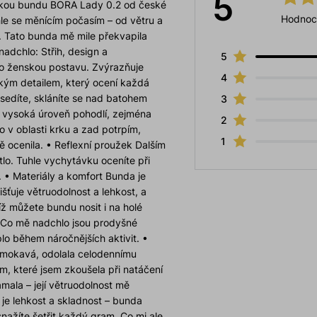
5
mskou bundu BORA Lady 0.2 od české
Hodnoc
hle se měnícím počasím – od větru a
. Tato bunda mě mile překvapila
dchlo: Střih, design a
5
ro ženskou postavu. Zvýrazňuje
4
ckým detailem, který ocení každá
sedíte, skláníte se nad batohem
3
a vysoká úroveň pohodlí, zejména
2
o v oblasti krku a zad potrpím,
1
 ocenila. • Reflexní proužek Dalším
lo. Tuhle vychytávku oceníte při
í. • Materiály a komfort Bunda je
šťuje větruodolnost a lehkost, a
íž můžete bundu nosit i na holé
o Co mě nadchlo jsou prodyšné
lo během náročnějších aktivit. •
omokavá, odolala celodennímu
 které jsem zkoušela při natáčení
mala – její větruodolnost mě
 je lehkost a skladnost – bunda
nažíte šetřit každý gram. Co mi ale