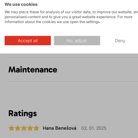
We use cookies
We may place these for analysis of our visitor data, to improve our website, s
personalised content and to give you a great website experience. For more
Description
information about the cookies we use open the settings.
Accept all
No, adjust
Deny
Parameters
Maintenance
Ratings
Hana Benešová
02. 01. 2025