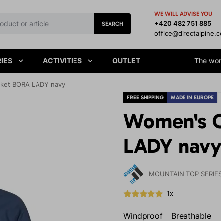
WE WILL ADVISE YOU
+420 482 751 885
SEARCH
office@directalpine.
IES
ACTIVITIES
OUTLET
The worl
cket BORA LADY navy
FREE SHIPPING
MADE IN EUROPE
Women's O
LADY nav
MOUNTAIN TOP SERIE
1x
Windproof
Breathable