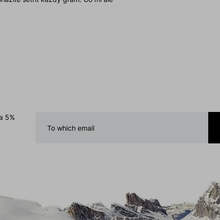
 usnadnil skladování a ochránil by
ního lemu Oceňuji také jednoduché
o přizpůsobit bundu změnám počasí
znovu ukázal, že jejich produkty
etailu. Tahle bunda se hodí na túry,
e místo v šatníku každé milovnice
á, větruodolná, a přitom elegantní,
ětrám nejen v horách, ale i na
ručuji! Hana Benešová
 a 5%