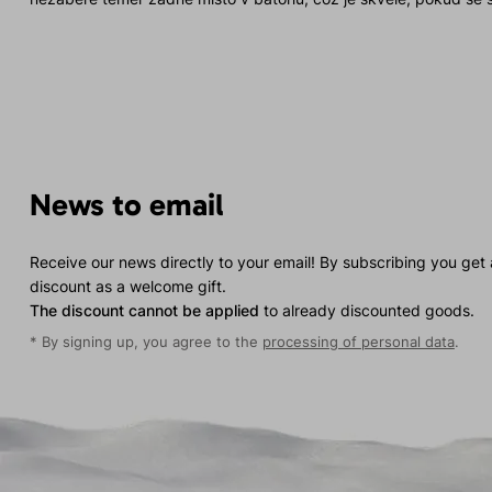
chybělo, byla možnost ji složit do jedné z kapes. Tento detail by
bundu před nečistotami. • Jednoduché a rychlé stahování spod
a rychlé stahování spodního lemu jednou rukou, což mi pomohl
během okamžiku. Závěr Direct Alpine s modelem BORA Lady 2.0 
nejsou jen funkční, ale také krásné a promyšlené do posledního d
ferraty i zimní aktivity, a díky své univerzálnosti si snadno najd
outdooru. Dámy, pokud hledáte bundu, která skvěle sedí, je lehk
BORA Lady 0.2 je tou správnou volbou. Já už se těším, až ji prov
News to email
ferratách či sněžnicových túrách. Tento kousek rozhodně dopo
Receive our news directly to your email! By subscribing you get
discount as a welcome gift.
The discount cannot be applied
to already discounted goods.
* By signing up, you agree to the
processing of personal data
.