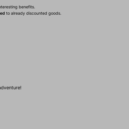
teresting benefits.
ied
to already discounted goods.
adventure!