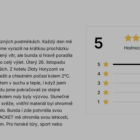
5
 různých podmínkách. Každý den mě
Hodnoc
jsme vyrazili na krátkou procházku
ý vítr, ale bunda si hravě poradila
 po celý výlet. Úterý 26. listopadu
5
ích. Z hotelu Złoty Horyzont ve
4
dešti a chladném počasí kolem 2°C.
tem v suchu a teple, i když jsem
3
du jsme pokračovali ze stejné
2
y kolem nuly byly výzvou. Slunečné
1
l svěže, vnitřní materiál byl ohromně
šelo. Bunda i zde potvrdila svou
ACKET mě ohromila svou lehkostí,
em. Pro horské túry, sport nebo