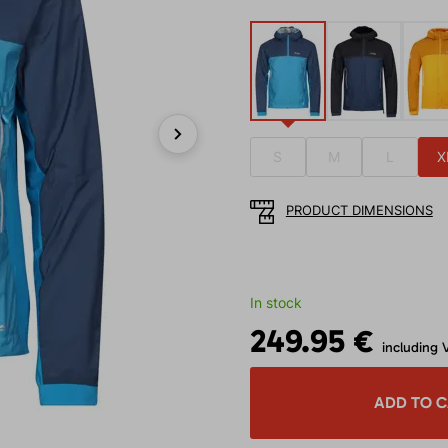
S
M
L
X
Next
PRODUCT DIMENSIONS
In stock
249.95 €
including 
ADD TO 