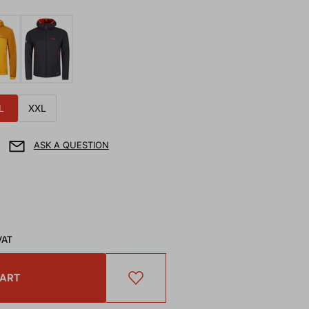
L
XXL
ASK A QUESTION
VAT
CART