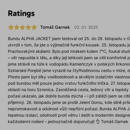
Ratings
Tomáš Garnek
02. 01. 2025
Bundu ALPHA JACKET jsem testoval od 25. do 29. listopadu v
utvrdil v tom, že jde o výjimečně funkční kousek. 25. listopadu 
Prachovskými skálami. Bylo pod mrakem kolem 7°C, foukal studen
– vítr nepustila k tělu, a díky její lehkosti jsem se cítil komfortně
jsme strávili na túře k vodopádu Kamieńczyk v polských Krkonoš
Szklarské Porębě jsme vyrazili na čtyřhodinovou cestu v mlze, 
Přesto jsem byl díky voděodolnosti a skvělým izolačním vlastnos
pod bundou měl pouze jednu vrstvu funkčního trička. 27. listopa
oblasti na horu Szrenica. Zasněžená cesta, ledový vítr a teplot
počasí ukázalo, jak dobře bunda dýchá – i při zátěži jsem se cíti
příjemný. 28. listopadu jsme se prošli Jelení Gorou, kde silně pr
nepromokavost a odolnost vůči nepřízni počasí. Bunda ALPHA J
tepelnou izolací, odolností proti větru i dešti a moderním design
každodenní nošení – jednoznačně doporučuji! 👌 Tomáš Garnek