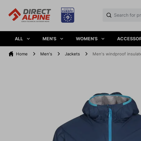
ALL
MEN'S
WOMEN'S
ACCESSOR
Home
Men's
Jackets
Men's windproof insula