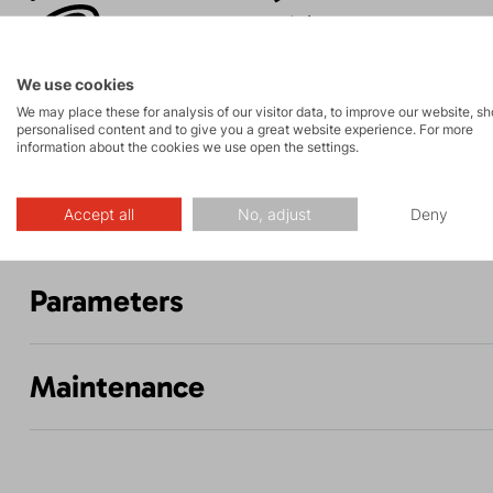
Rock climbing
High-altitude
and via ferrata
hiking
We use cookies
We may place these for analysis of our visitor data, to improve our website, s
personalised content and to give you a great website experience. For more
information about the cookies we use open the settings.
Description
Accept all
No, adjust
Deny
Parameters
Maintenance