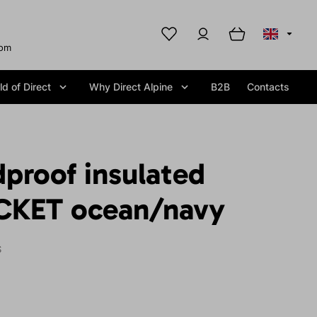
com
d of Direct
Why Direct Alpine
B2B
Contacts
proof insulated
CKET ocean/navy
S